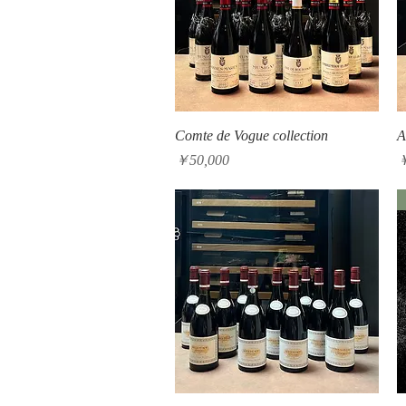
クイックビュー
Comte de Vogue collection
A
価格
￥50,000
￥