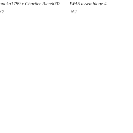
クイックビュー
クイックビュー
anaka1789 x Chartier Blend002
IWA5 assemblage 4
価格
価格
￥2
￥2
Follow us