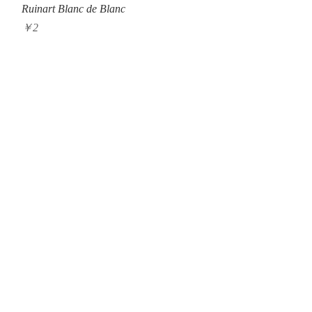
クイックビュー
Ruinart Blanc de Blanc
価格
￥2
Privacy Policy