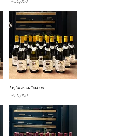
価格
￥50,000
クイックビュー
Leflaive collection
価格
￥50,000