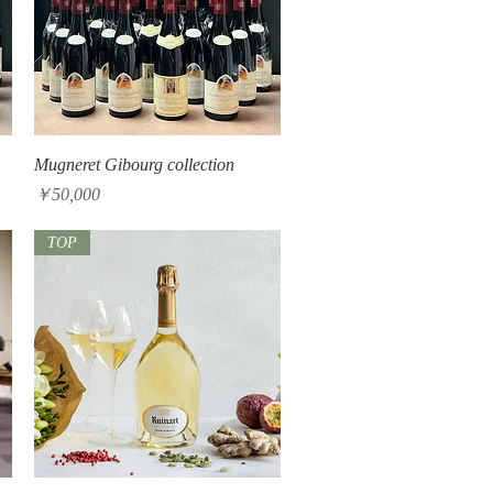
クイックビュー
Mugneret Gibourg collection
価格
￥50,000
TOP