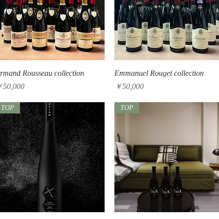
クイックビュー
クイックビュー
rmand Rousseau collection
Emmanuel Rouget collection
価格
価格
50,000
￥50,000
TOP
TOP