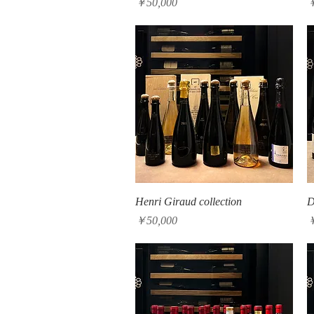
価格
￥50,000
￥
クイックビュー
Henri Giraud collection
D
価格
￥50,000
￥