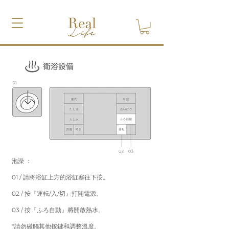
泡澡 ：
01 / 請將浴缸上方的浴缸塞往下按。
02 / 按『運転/入/切』打開電源。
03 / 按『ふろ自動』將開啟熱水。
*請勿碰觸其他按鍵和調整溫度。